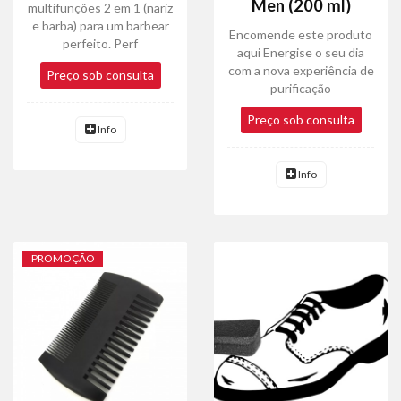
Men (200 ml)
multifunções 2 em 1 (nariz
e barba) para um barbear
Encomende este produto
perfeito. Perf
aqui Energise o seu dia
com a nova experiência de
Preço sob consulta
purificação
Preço sob consulta
Info
Info
PROMOÇÃO