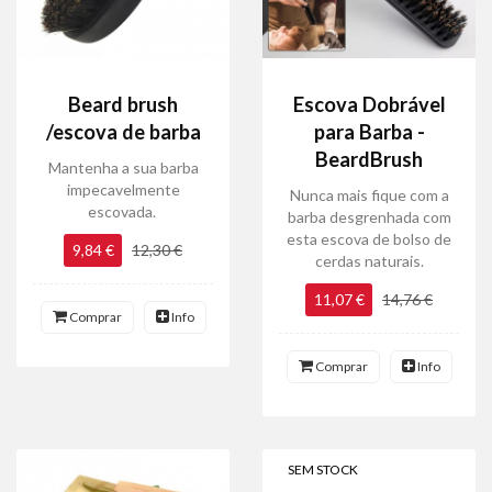
Beard brush
Escova Dobrável
/escova de barba
para Barba -
BeardBrush
Mantenha a sua barba
impecavelmente
Nunca mais fique com a
escovada.
barba desgrenhada com
esta escova de bolso de
9,84 €
12,30 €
cerdas naturais.
11,07 €
14,76 €
Comprar
Info
Comprar
Info
SEM STOCK