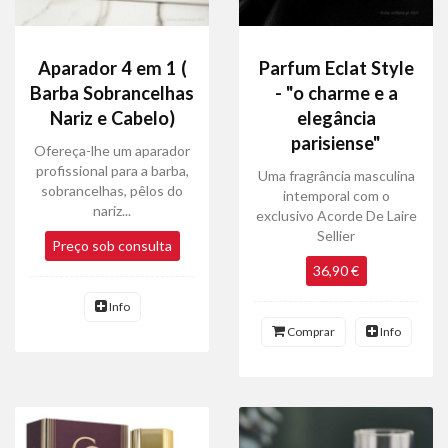
Aparador 4 em 1 (
Parfum Eclat Style
Barba Sobrancelhas
- "o charme e a
Nariz e Cabelo)
elegância
parisiense"
Ofereça-lhe um aparador
profissional para a barba,
Uma fragrância masculina
sobrancelhas, pêlos do
intemporal com o
nariz...
exclusivo Acorde De Laire
Sellier
Preço sob consulta
36,90 €
Info
Comprar
Info