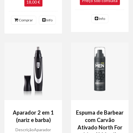
Preço sob consulta
18,00 €
Info
Comprar
Info
Aparador 2 em 1
Espuma de Barbear
(nariz e barba)
com Carvão
Ativado North For
DescriçãoAparador